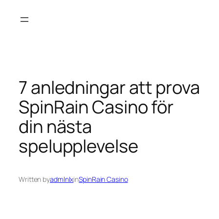
Skip
to
content
7 anledningar att prova
SpinRain Casino för
din nästa
spelupplevelse
Written by
admlnlx
in
SpinRain Casino