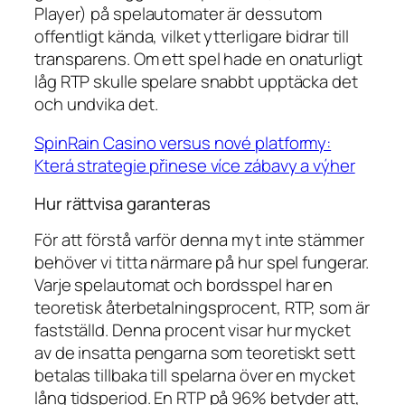
Player) på spelautomater är dessutom
offentligt kända, vilket ytterligare bidrar till
transparens. Om ett spel hade en onaturligt
låg RTP skulle spelare snabbt upptäcka det
och undvika det.
SpinRain Casino versus nové platformy:
Která strategie přinese více zábavy a výher
Hur rättvisa garanteras
För att förstå varför denna myt inte stämmer
behöver vi titta närmare på hur spel fungerar.
Varje spelautomat och bordsspel har en
teoretisk återbetalningsprocent, RTP, som är
fastställd. Denna procent visar hur mycket
av de insatta pengarna som teoretiskt sett
betalas tillbaka till spelarna över en mycket
lång tidsperiod. En RTP på 96% betyder att,