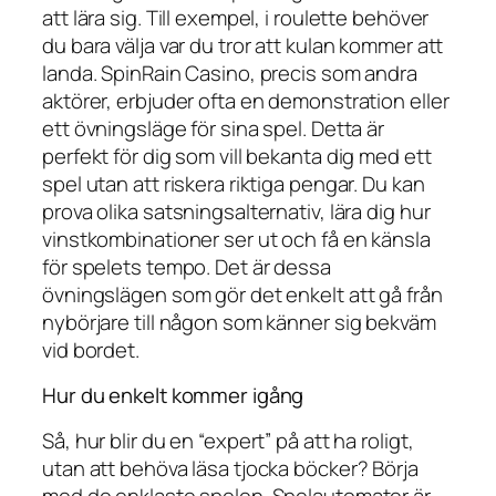
att lära sig. Till exempel, i roulette behöver
du bara välja var du tror att kulan kommer att
landa. SpinRain Casino, precis som andra
aktörer, erbjuder ofta en demonstration eller
ett övningsläge för sina spel. Detta är
perfekt för dig som vill bekanta dig med ett
spel utan att riskera riktiga pengar. Du kan
prova olika satsningsalternativ, lära dig hur
vinstkombinationer ser ut och få en känsla
för spelets tempo. Det är dessa
övningslägen som gör det enkelt att gå från
nybörjare till någon som känner sig bekväm
vid bordet.
Hur du enkelt kommer igång
Så, hur blir du en “expert” på att ha roligt,
utan att behöva läsa tjocka böcker? Börja
med de enklaste spelen. Spelautomater är