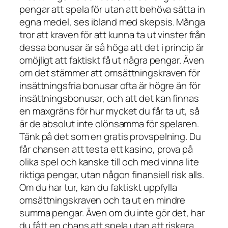
pengar att spela för utan att behöva sätta in
egna medel, ses ibland med skepsis. Många
tror att kraven för att kunna ta ut vinster från
dessa bonusar är så höga att det i princip är
omöjligt att faktiskt få ut några pengar. Även
om det stämmer att omsättningskraven för
insättningsfria bonusar ofta är högre än för
insättningsbonusar, och att det kan finnas
en maxgräns för hur mycket du får ta ut, så
är de absolut inte olönsamma för spelaren.
Tänk på det som en gratis provspelning. Du
får chansen att testa ett kasino, prova på
olika spel och kanske till och med vinna lite
riktiga pengar, utan någon finansiell risk alls.
Om du har tur, kan du faktiskt uppfylla
omsättningskraven och ta ut en mindre
summa pengar. Även om du inte gör det, har
du fått en chans att spela utan att riskera