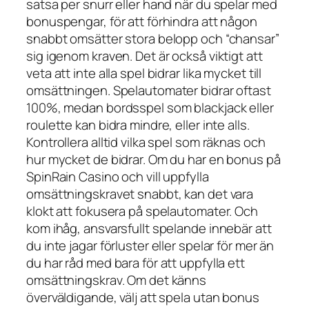
satsa per snurr eller hand när du spelar med
bonuspengar, för att förhindra att någon
snabbt omsätter stora belopp och “chansar”
sig igenom kraven. Det är också viktigt att
veta att inte alla spel bidrar lika mycket till
omsättningen. Spelautomater bidrar oftast
100%, medan bordsspel som blackjack eller
roulette kan bidra mindre, eller inte alls.
Kontrollera alltid vilka spel som räknas och
hur mycket de bidrar. Om du har en bonus på
SpinRain Casino och vill uppfylla
omsättningskravet snabbt, kan det vara
klokt att fokusera på spelautomater. Och
kom ihåg, ansvarsfullt spelande innebär att
du inte jagar förluster eller spelar för mer än
du har råd med bara för att uppfylla ett
omsättningskrav. Om det känns
överväldigande, välj att spela utan bonus