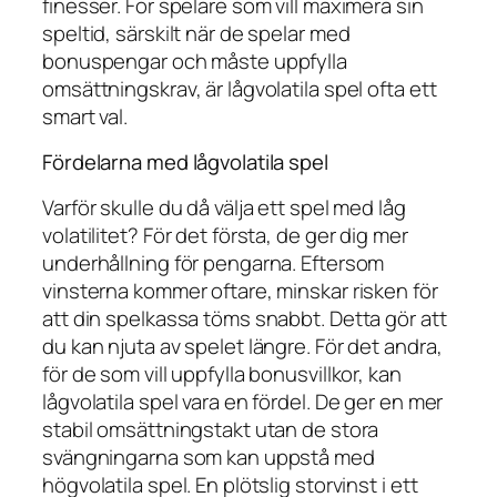
finesser. För spelare som vill maximera sin
speltid, särskilt när de spelar med
bonuspengar och måste uppfylla
omsättningskrav, är lågvolatila spel ofta ett
smart val.
Fördelarna med lågvolatila spel
Varför skulle du då välja ett spel med låg
volatilitet? För det första, de ger dig mer
underhållning för pengarna. Eftersom
vinsterna kommer oftare, minskar risken för
att din spelkassa töms snabbt. Detta gör att
du kan njuta av spelet längre. För det andra,
för de som vill uppfylla bonusvillkor, kan
lågvolatila spel vara en fördel. De ger en mer
stabil omsättningstakt utan de stora
svängningarna som kan uppstå med
högvolatila spel. En plötslig storvinst i ett