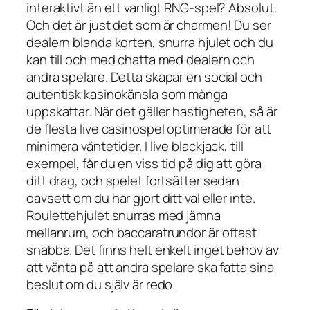
interaktivt än ett vanligt RNG-spel? Absolut.
Och det är just det som är charmen! Du ser
dealern blanda korten, snurra hjulet och du
kan till och med chatta med dealern och
andra spelare. Detta skapar en social och
autentisk kasinokänsla som många
uppskattar. När det gäller hastigheten, så är
de flesta live casinospel optimerade för att
minimera väntetider. I live blackjack, till
exempel, får du en viss tid på dig att göra
ditt drag, och spelet fortsätter sedan
oavsett om du har gjort ditt val eller inte.
Roulettehjulet snurras med jämna
mellanrum, och baccaratrundor är oftast
snabba. Det finns helt enkelt inget behov av
att vänta på att andra spelare ska fatta sina
beslut om du själv är redo.