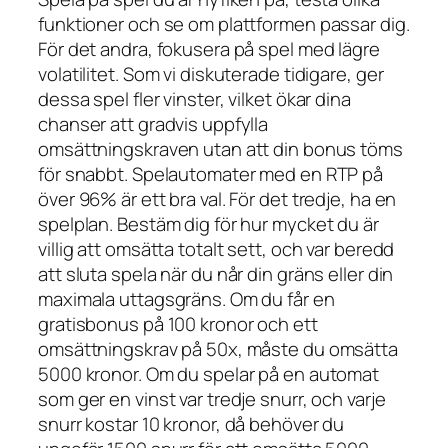
funktioner och se om plattformen passar dig.
För det andra, fokusera på spel med lägre
volatilitet. Som vi diskuterade tidigare, ger
dessa spel fler vinster, vilket ökar dina
chanser att gradvis uppfylla
omsättningskraven utan att din bonus töms
för snabbt. Spelautomater med en RTP på
över 96% är ett bra val. För det tredje, ha en
spelplan. Bestäm dig för hur mycket du är
villig att omsätta totalt sett, och var beredd
att sluta spela när du når din gräns eller din
maximala uttagsgräns. Om du får en
gratisbonus på 100 kronor och ett
omsättningskrav på 50x, måste du omsätta
5000 kronor. Om du spelar på en automat
som ger en vinst var tredje snurr, och varje
snurr kostar 10 kronor, då behöver du