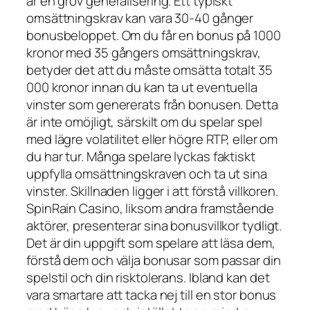
är en grov generalisering. Ett typiskt
omsättningskrav kan vara 30-40 gånger
bonusbeloppet. Om du får en bonus på 1000
kronor med 35 gångers omsättningskrav,
betyder det att du måste omsätta totalt 35
000 kronor innan du kan ta ut eventuella
vinster som genererats från bonusen. Detta
är inte omöjligt, särskilt om du spelar spel
med lägre volatilitet eller högre RTP, eller om
du har tur. Många spelare lyckas faktiskt
uppfylla omsättningskraven och ta ut sina
vinster. Skillnaden ligger i att förstå villkoren.
SpinRain Casino, liksom andra framstående
aktörer, presenterar sina bonusvillkor tydligt.
Det är din uppgift som spelare att läsa dem,
förstå dem och välja bonusar som passar din
spelstil och din risktolerans. Ibland kan det
vara smartare att tacka nej till en stor bonus