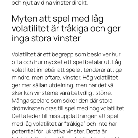
och njut av dina vinster direkt.
Myten att spel med låg
volatilitet är tråkiga och ger
inga stora vinster
Volatilitet är ett begrepp som beskriver hur
ofta och hur mycket ett spel betalar ut. Låg
volatilitet innebär att spelet tenderar att ge
mindre, men oftare, vinster. Hög volatilitet
ger mer sällan utdelning, men när det väl
sker kan vinsterna vara betydligt större.
Många spelare som söker den där stora
drömvinsten dras till spel med hög volatilitet.
Detta leder till missuppfattningen att spel
med låg volatilitet är “tråkiga” och inte har
potential för lukrativa vinster. Detta är