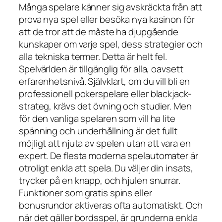
Många spelare känner sig avskräckta från att
prova nya spel eller besöka nya kasinon för
att de tror att de måste ha djupgående
kunskaper om varje spel, dess strategier och
alla tekniska termer. Detta är helt fel.
Spelvärlden är tillgänglig för alla, oavsett
erfarenhetsnivå. Självklart, om du vill bli en
professionell pokerspelare eller blackjack-
strateg, krävs det övning och studier. Men
för den vanliga spelaren som vill ha lite
spänning och underhållning är det fullt
möjligt att njuta av spelen utan att vara en
expert. De flesta moderna spelautomater är
otroligt enkla att spela. Du väljer din insats,
trycker på en knapp, och hjulen snurrar.
Funktioner som gratis spins eller
bonusrundor aktiveras ofta automatiskt. Och
när det gäller bordsspel, är grunderna enkla