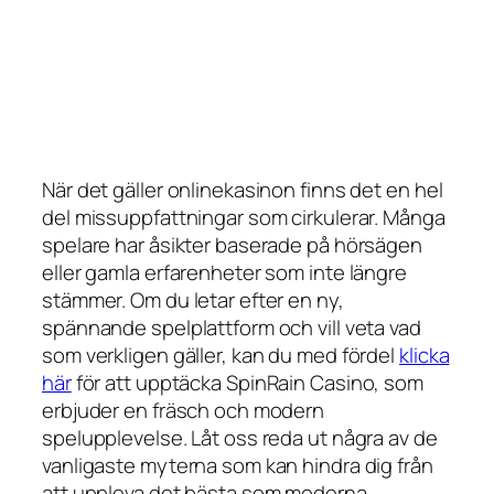
När det gäller onlinekasinon finns det en hel
del missuppfattningar som cirkulerar. Många
spelare har åsikter baserade på hörsägen
eller gamla erfarenheter som inte längre
stämmer. Om du letar efter en ny,
spännande spelplattform och vill veta vad
som verkligen gäller, kan du med fördel
klicka
här
för att upptäcka SpinRain Casino, som
erbjuder en fräsch och modern
spelupplevelse. Låt oss reda ut några av de
vanligaste myterna som kan hindra dig från
att uppleva det bästa som moderna